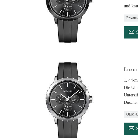
und krat
Private

Luxur
1. 44-m
Die Uhr 
Unterzi
Duschen
OEM-Uh
