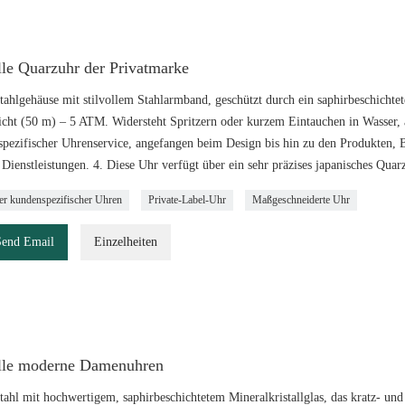
lle Quarzuhr der Privatmarke
tahlgehäuse mit stilvollem Stahlarmband, geschützt durch ein saphirbeschichtetes 
icht (50 m) – 5 ATM. Widersteht Spritzern oder kurzem Eintauchen in Wasser
pezifischer Uhrenservice, angefangen beim Design bis hin zu den Produkten, 
Dienstleistungen. 4. Diese Uhr verfügt über ein sehr präzises japanisches Quar
ler kundenspezifischer Uhren
Private-Label-Uhr
Maßgeschneiderte Uhr
Send Email
Einzelheiten
olle moderne Damenuhren
tahl mit hochwertigem, saphirbeschichtetem Mineralkristallglas, das kratz- und