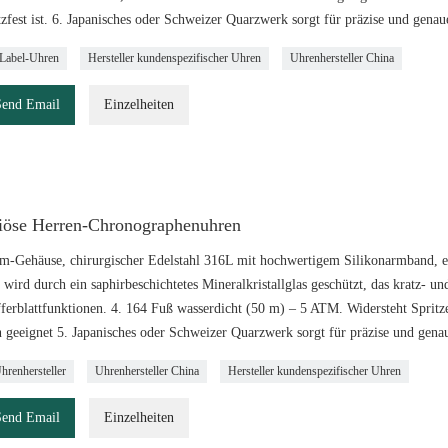
zfest ist. 6. Japanisches oder Schweizer Quarzwerk sorgt für präzise und genau
-Label-Uhren
Hersteller kundenspezifischer Uhren
Uhrenhersteller China
Send Email
Einzelheiten
iöse Herren-Chronographenuhren
m-Gehäuse, chirurgischer Edelstahl 316L mit hochwertigem Silikonarmband, ei
wird durch ein saphirbeschichtetes Mineralkristallglas geschützt, das kratz- und 
fferblattfunktionen. 4. 164 Fuß wasserdicht (50 m) – 5 ATM. Widersteht Spr
 geeignet 5. Japanisches oder Schweizer Quarzwerk sorgt für präzise und gena
renhersteller
Uhrenhersteller China
Hersteller kundenspezifischer Uhren
Send Email
Einzelheiten