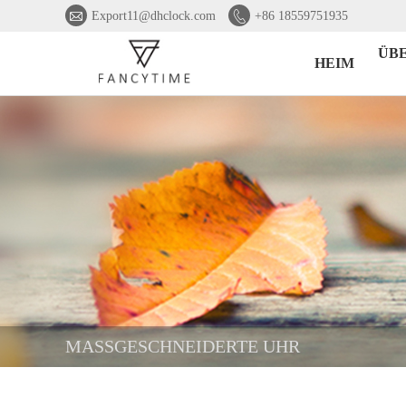


Export11@dhclock.com
+86 18559751935
ÜB
HEIM
MASSGESCHNEIDERTE UHR