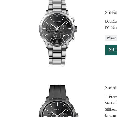
Stilv
Gehäus
Gehäus
Private

Sport
1. Preis
Starke 
Silikon
kurzem 