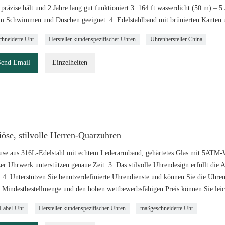
 präzise hält und 2 Jahre lang gut funktioniert 3. 164 ft wasserdicht (50 m) –
m Schwimmen und Duschen geeignet. 4. Edelstahlband mit brünierten Kanten u
hneiderte Uhr
Hersteller kundenspezifischer Uhren
Uhrenhersteller China
Send Email
Einzelheiten
öse, stilvolle Herren-Quarzuhren
use aus 316L-Edelstahl mit echtem Lederarmband, gehärtetes Glas mit 5ATM-W
er Uhrwerk unterstützen genaue Zeit. 3. Das stilvolle Uhrendesign erfüllt die 
. 4. Unterstützen Sie benutzerdefinierte Uhrendienste und können Sie die Uhre
e Mindestbestellmenge und den hohen wettbewerbsfähigen Preis können Sie leic
-Label-Uhr
Hersteller kundenspezifischer Uhren
maßgeschneiderte Uhr