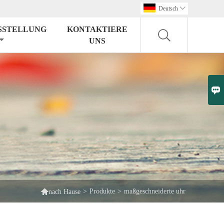
Deutsch

SSTELLUNG
KONTAKTIERE
UNS


>
Produkte
>
maßgeschneiderte uhr
nach Hause