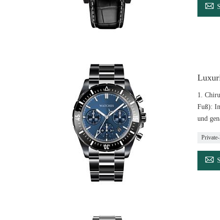

Luxur
1. Chiru
Fuß): I
und gen
Private
