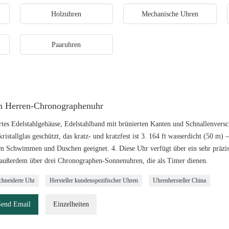
Holzuhren
Mechanische Uhren
Paaruhren
 Herren-Chronographenuhr
rtes Edelstahlgehäuse, Edelstahlband mit brünierten Kanten und Schnallenversch
ristallglas geschützt, das kratz- und kratzfest ist 3. 164 ft wasserdicht (50 
m Schwimmen und Duschen geeignet. 4. Diese Uhr verfügt über ein sehr präzi
 außerdem über drei Chronographen-Sonnenuhren, die als Timer dienen.
hneiderte Uhr
Hersteller kundenspezifischer Uhren
Uhrenhersteller China
Send Email
Einzelheiten