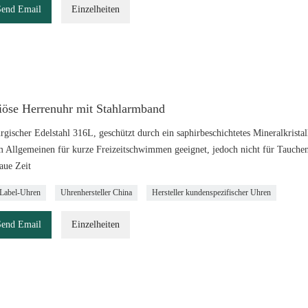
Send Email
Einzelheiten
iöse Herrenuhr mit Stahlarmband
rgischer Edelstahl 316L, geschützt durch ein saphirbeschichtetes Mineralkristall
m Allgemeinen für kurze Freizeitschwimmen geeignet, jedoch nicht für Tauchen
aue Zeit
-Label-Uhren
Uhrenhersteller China
Hersteller kundenspezifischer Uhren
Send Email
Einzelheiten