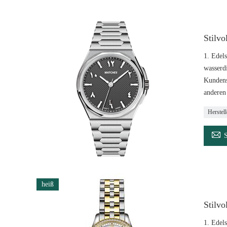
Stilvo
1. Edels
wasserd
Kundens
anderen 
Herstel

heiß
Stilv
1. Edels