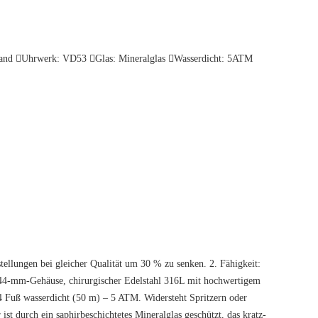
band Uhrwerk: VD53 Glas: Mineralglas Wasserdicht: 5ATM
stellungen bei gleicher Qualität um 30 % zu senken. 2. Fähigkeit:
,44-mm-Gehäuse, chirurgischer Edelstahl 316L mit hochwertigem
4 Fuß wasserdicht (50 m) – 5 ATM. Widersteht Spritzern oder
 durch ein saphirbeschichtetes Mineralglas geschützt, das kratz-