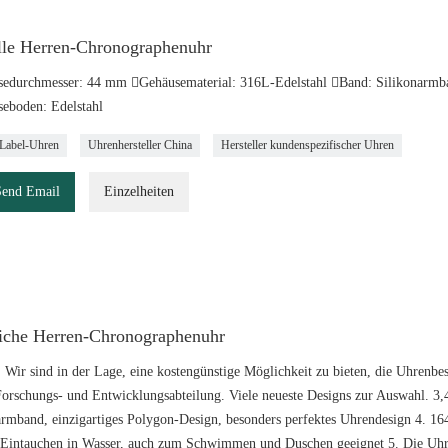
olle Herren-Chronographenuhr
edurchmesser: 44 mm Gehäusematerial: 316L-Edelstahl Band: Silikonarm
eboden: Edelstahl
-Label-Uhren
Uhrenhersteller China
Hersteller kundenspezifischer Uhren
Send Email
Einzelheiten
liche Herren-Chronographenuhr
: Wir sind in der Lage, eine kostengünstige Möglichkeit zu bieten, die Uhrenbe
Forschungs- und Entwicklungsabteilung. Viele neueste Designs zur Auswahl. 3
armband, einzigartiges Polygon-Design, besonders perfektes Uhrendesign 4. 16
Eintauchen in Wasser, auch zum Schwimmen und Duschen geeignet 5. Die Uhr ist