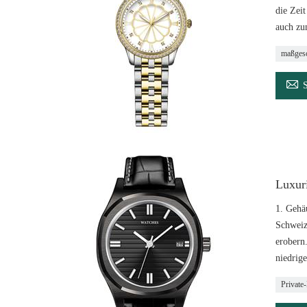
die Zeit
auch zu
maßgesc

Luxuri
1. Gehä
Schweiz
erobern
niedrig
Private