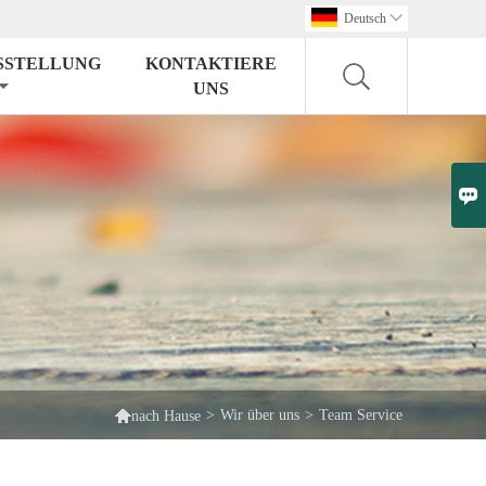
Deutsch

SSTELLUNG
KONTAKTIERE
UNS


>
Wir über uns
>
Team Service
nach Hause