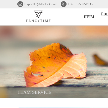


Export11@dhclock.com
+86 18559751935
ÜB
HEIM
TEAM SERVICE