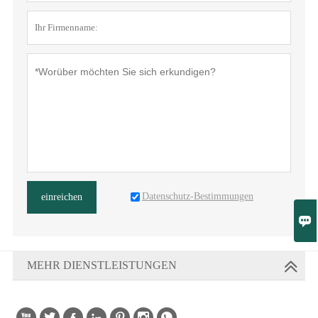
Datenschutz-Bestimmungen
einreichen

MEHR DIENSTLEISTUNGEN
Copyright © Fujian Fancy Clock & Watch Co.,Ltd






