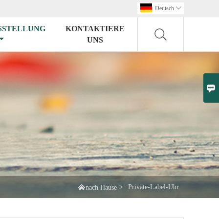
Deutsch

SSTELLUNG
KONTAKTIERE
UNS


>
Private-Label-Uhr
nach Hause