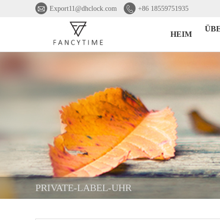


Export11@dhclock.com
+86 18559751935
ÜB
HEIM
PRIVATE-LABEL-UHR