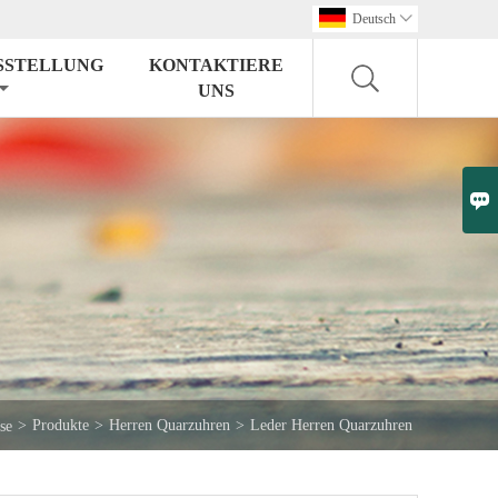
Deutsch

SSTELLUNG
KONTAKTIERE
UNS

>
Produkte
>
Herren Quarzuhren
>
Leder Herren Quarzuhren
se