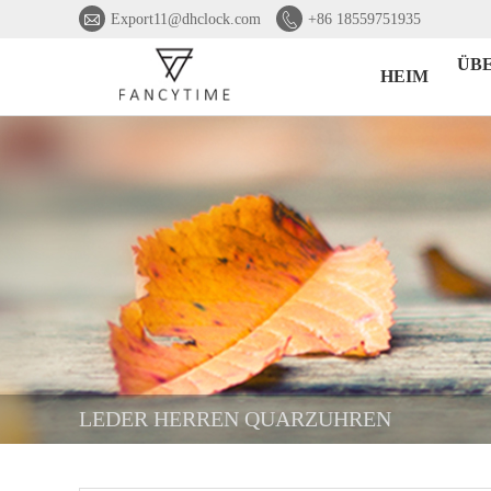


Export11@dhclock.com
+86 18559751935
ÜB
HEIM
LEDER HERREN QUARZUHREN