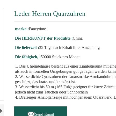
Leder Herren Quarzuhren
marke :
Fancytime
Die HERKUNFT der Produkte :
China
Die lieferzeit :
35 Tage nach Erhalt Ihrer Anzahlung
Die fähigkeit, :
50000 Stück pro Monat
1. Das Uhrengehäuse besteht aus einer Zinnlegierung mit ei
als auch in formellen Umgebungen gut getragen werden kann
2. Wasserdichte Quarzuhren der Luxusmarke Armbanduhren si
geschützt, das kratz- und kratzfest ist.
3. Wasserdicht bis 50 m (165 Fuß): geeignet für kurze Zeit
jedoch nicht zum Tauchen oder Schnorcheln
4. Dreizeiger-Analoganzeige mit hochgenauem Quarzwerk, D

Send Email