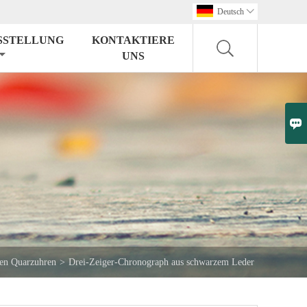
Deutsch

SSTELLUNG
KONTAKTIERE
UNS

en Quarzuhren
>
Drei-Zeiger-Chronograph aus schwarzem Leder