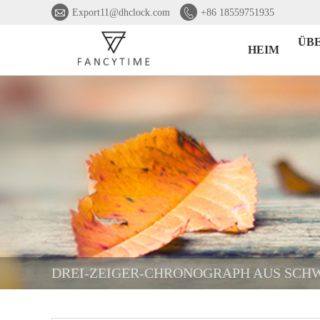


Export11@dhclock.com
+86 18559751935
ÜB
HEIM
DREI-ZEIGER-CHRONOGRAPH AUS SCH