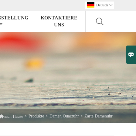
Deutsch

SSTELLUNG
KONTAKTIERE
UNS


>
Produkte
>
Damen Quarzuhr
>
Zarte Damenuhr
nach Hause