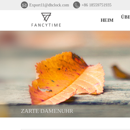


Export11@dhclock.com
+86 18559751935
ÜB
HEIM
ZARTE DAMENUHR