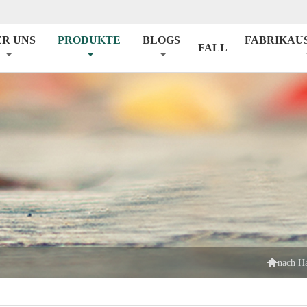
ER UNS
PRODUKTE
BLOGS
FABRIKAU
FALL

nach H