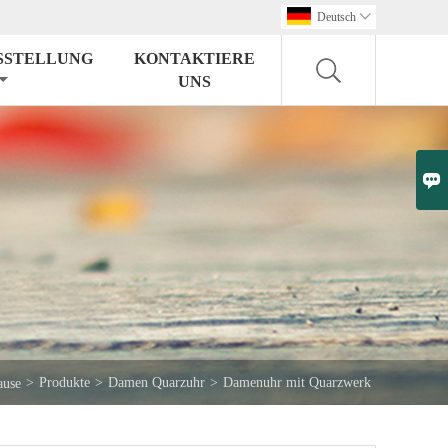
Deutsch

SSTELLUNG
KONTAKTIERE
UNS

>
Produkte
>
Damen Quarzuhr
>
Damenuhr mit Quarzwerk
ause