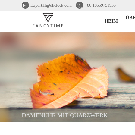


Export11@dhclock.com
+86 18559751935
ÜB
HEIM
DAMENUHR MIT QUARZWERK