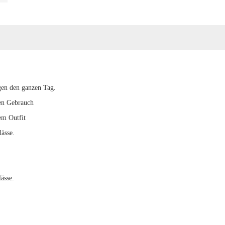
gen den ganzen Tag.
hen Gebrauch
em Outfit
lässe.
lässe.