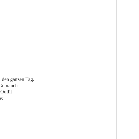
n den ganzen Tag.
 Gebrauch
 Outfit
se.