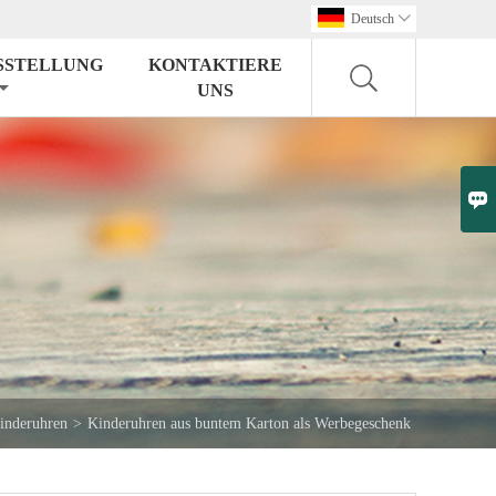
Deutsch

SSTELLUNG
KONTAKTIERE
UNS

inderuhren
>
Kinderuhren aus buntem Karton als Werbegeschenk