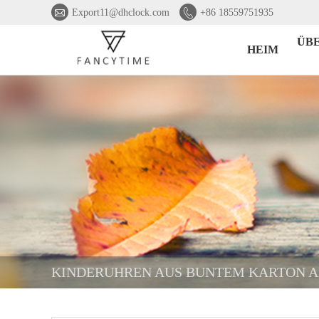


Export11@dhclock.com
+86 18559751935
ÜB
HEIM
KINDERUHREN AUS BUNTEM KARTON 