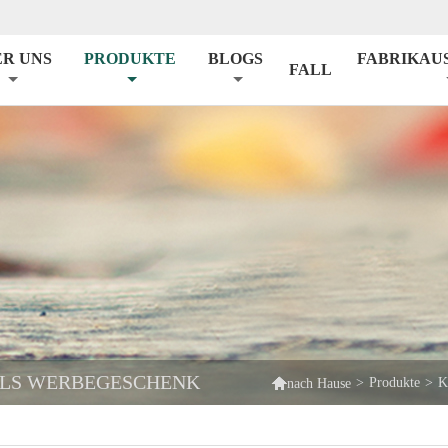
ER UNS
PRODUKTE
BLOGS
FABRIKAU
FALL
ALS WERBEGESCHENK

>
Produkte
>
K
nach Hause